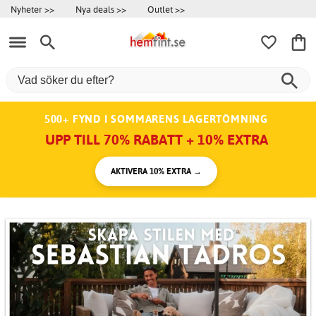
Nyheter >>
Nya deals >>
Outlet >>
500+ FYND I SOMMARENS LAGERTÖMNING
UPP TILL 70% RABATT + 10% EXTRA
AKTIVERA 10% EXTRA →