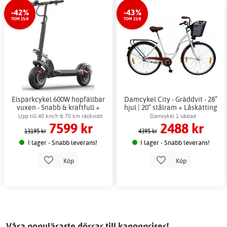
-42%
-43%
TOM 15/8
TOM 15/8
Elsparkcykel 600W hopfällbar
Damcykel City - Gräddvit - 28”
vuxen - Snabb & kraftfull +
hjul | 20” stålram + Låskätting
Låskätting
Upp till 40 km/h & 70 km räckvidd
Damcykel 1 växlad
7599 kr
2488 kr
13195 kr
4395 kr
I lager - Snabb leverans!
I lager - Snabb leverans!
Köp
Köp
Våra populäraste dörrar till kanonpriser!