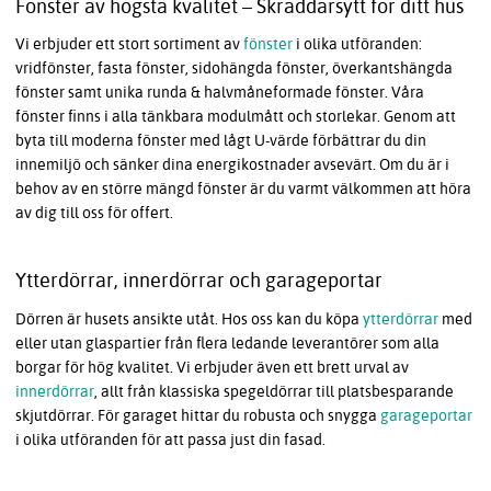
Fönster av högsta kvalitet – Skräddarsytt för ditt hus
Vi erbjuder ett stort sortiment av
fönster
i olika utföranden:
vridfönster, fasta fönster, sidohängda fönster, överkantshängda
fönster samt unika runda & halvmåneformade fönster. Våra
fönster finns i alla tänkbara modulmått och storlekar. Genom att
byta till moderna fönster med lågt U-värde förbättrar du din
innemiljö och sänker dina energikostnader avsevärt. Om du är i
behov av en större mängd fönster är du varmt välkommen att höra
av dig till oss för offert.
Ytterdörrar, innerdörrar och garageportar
Dörren är husets ansikte utåt. Hos oss kan du köpa
ytterdörrar
med
eller utan glaspartier från flera ledande leverantörer som alla
borgar för hög kvalitet. Vi erbjuder även ett brett urval av
innerdörrar
, allt från klassiska spegeldörrar till platsbesparande
skjutdörrar. För garaget hittar du robusta och snygga
garageportar
i olika utföranden för att passa just din fasad.