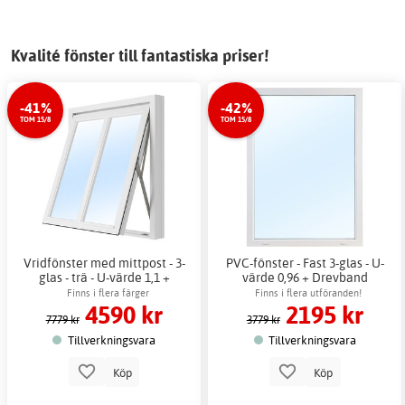
Kvalité fönster till fantastiska priser!
-41%
-42%
TOM 15/8
TOM 15/8
Vridfönster med mittpost - 3-
PVC-fönster - Fast 3-glas - U-
glas - trä - U-värde 1,1 +
värde 0,96 + Drevband
Drevband
Finns i flera färger
Finns i flera utföranden!
4590 kr
2195 kr
7779 kr
3779 kr
Tillverkningsvara
Tillverkningsvara
Köp
Köp