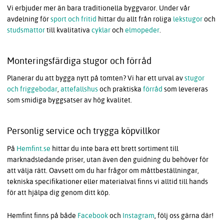
Vi erbjuder mer än bara traditionella byggvaror. Under vår
avdelning för
sport och fritid
hittar du allt från roliga
lekstugor
och
studsmattor
till kvalitativa
cyklar
och
elmopeder
.
Monteringsfärdiga stugor och förråd
Planerar du att bygga nytt på tomten? Vi har ett urval av
stugor
och friggebodar
,
attefallshus
och praktiska
förråd
som levereras
som smidiga byggsatser av hög kvalitet.
Personlig service och trygga köpvillkor
På
Hemfint.se
hittar du inte bara ett brett sortiment till
marknadsledande priser, utan även den guidning du behöver för
att välja rätt. Oavsett om du har frågor om måttbeställningar,
tekniska specifikationer eller materialval finns vi alltid till hands
för att hjälpa dig genom ditt köp.
Hemfint finns på både
Facebook
och
Instagram
, följ oss gärna där!