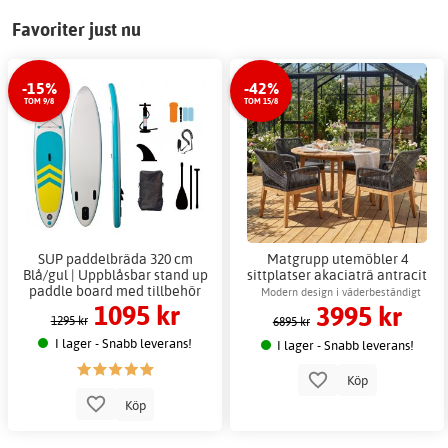
Favoriter just nu
-15%
-42%
TOM 9/8
TOM 15/8
SUP paddelbräda 320 cm
Matgrupp utemöbler 4
Blå/gul | Uppblåsbar stand up
sittplatser akaciaträ antracit
paddle board med tillbehör
repdesign + Fläckborttagare
Modern design i väderbeständigt
1095 kr
3995 kr
för möbler
akaciaträ
1295 kr
6895 kr
I lager - Snabb leverans!
I lager - Snabb leverans!
Köp
Köp