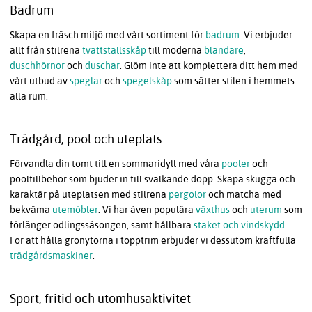
Badrum
Skapa en fräsch miljö med vårt sortiment för
badrum
. Vi erbjuder
allt från stilrena
tvättställsskåp
till moderna
blandare
,
duschhörnor
och
duschar
. Glöm inte att komplettera ditt hem med
vårt utbud av
speglar
och
spegelskåp
som sätter stilen i hemmets
alla rum.
Trädgård, pool och uteplats
Förvandla din tomt till en sommaridyll med våra
pooler
och
pooltillbehör som bjuder in till svalkande dopp. Skapa skugga och
karaktär på uteplatsen med stilrena
pergolor
och matcha med
bekväma
utemöbler
. Vi har även populära
växthus
och
uterum
som
förlänger odlingssäsongen, samt hållbara
staket och vindskydd
.
För att hålla grönytorna i topptrim erbjuder vi dessutom kraftfulla
trädgårdsmaskiner
.
Sport, fritid och utomhusaktivitet